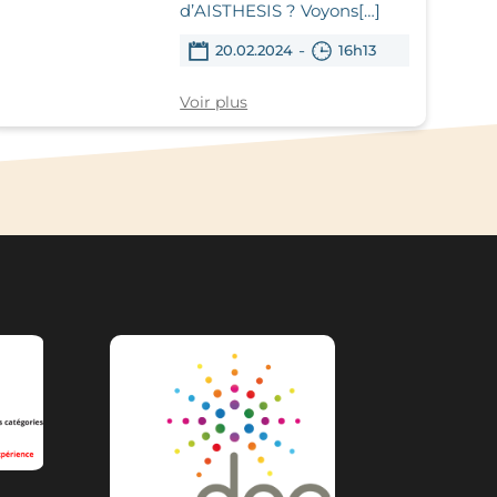
d’AISTHESIS ? Voyons[…]
-
20.02.2024
16h13
Voir plus