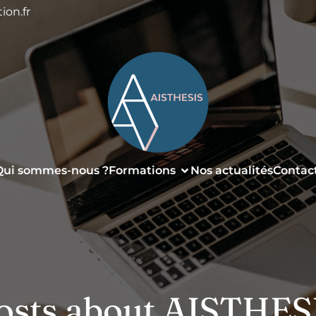
ion.fr
Qui sommes-nous ?
Formations
Nos actualités
Contac
osts about AISTHES