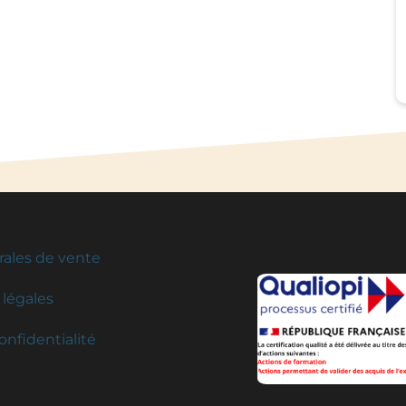
rales de vente
légales
onfidentialité