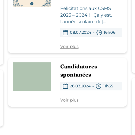
Félicitations aux CSMS
2023 – 2024 ! Ça y est,
l’année scolaire de[…]
-
08.07.2024
16h06
Voir plus
Candidatures
spontanées
-
26.03.2024
11h35
Voir plus