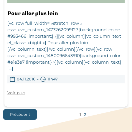
Pour aller plus loin
[vc_row full_width= »stretch_row »
css= ».vc_custom_1473262099127{background-color:
#993466 !important;} »][vc_column][vc_column_text
el_class= »bigtit »] Pour aller plus loin
[/vc_column_text][/vc_column][/vc_row][vc_row
css= ».vc_custom_1480096643910{background-color:
#e1e3e7 !important;} »][vc_column][vc_column_text]
[…]
-
04.11.2016
11h47
Voir plus
1
2
Précédent