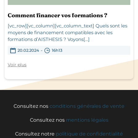
Comment financer vos formations ?
[vc_row][vc_column][vc_column_text] Quels sont les
moyens de financement compatibles avec les
formations d’AISTHESIS ? Voyons[…]
-
20.02.2024
16h13
Voir plus
Consultez nos
conditions générales de vente
Consultez nos
mentions légales
Consultez notre
politique de confidentialité