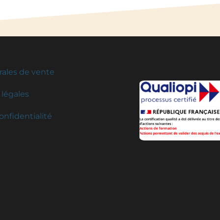
rales de vente
légales
onfidentialité