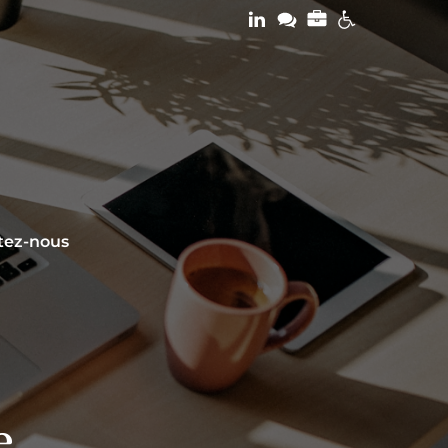
tez-nous
e