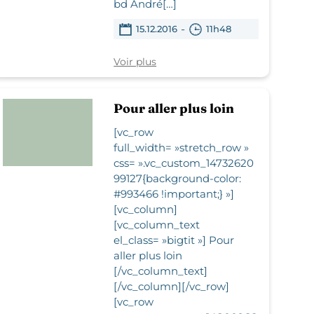
bd André[…]
-
15.12.2016
11h48
Voir plus
Pour aller plus loin
[vc_row
full_width= »stretch_row »
css= ».vc_custom_14732620
99127{background-color:
#993466 !important;} »]
[vc_column]
[vc_column_text
el_class= »bigtit »] Pour
aller plus loin
[/vc_column_text]
[/vc_column][/vc_row]
[vc_row