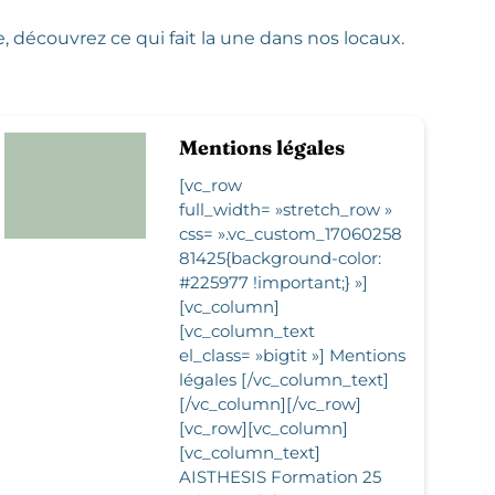
 découvrez ce qui fait la une dans nos locaux.
Mentions légales
[vc_row
full_width= »stretch_row »
css= ».vc_custom_17060258
81425{background-color:
#225977 !important;} »]
[vc_column]
[vc_column_text
el_class= »bigtit »] Mentions
légales [/vc_column_text]
[/vc_column][/vc_row]
[vc_row][vc_column]
[vc_column_text]
AISTHESIS Formation 25