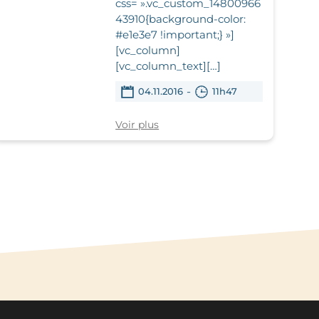
css= ».vc_custom_14800966
43910{background-color:
#e1e3e7 !important;} »]
[vc_column]
[vc_column_text][…]
-
04.11.2016
11h47
Voir plus