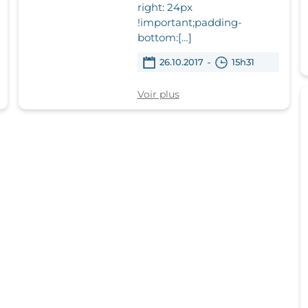
right: 24px
!important;padding-
bottom:[…]
-
26.10.2017
15h31
Voir plus