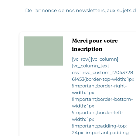
De l'annonce de nos newsletters,
aux sujets d
Merci pour votre
inscription
[vc_row][vc_column]
[vc_column_text
css= ».vc_custom_17043728
61453{border-top-width: 1px
!important;border-right-
width: 1px
!important;border-bottom-
width: 1px
!important;border-left-
width: 1px
!important;padding-top:
24px !important;padding-