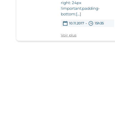
right: 24px
!important;padding-
bottom:[…]
-
10.11.2017
15h35
Voir plus