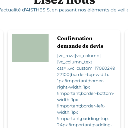
'actualité d'AISTHESIS,
en passant nos éléments de veille,
Confirmation
demande de devis
[vc_row][vc_column]
[vc_column_text
css= ».vc_custom_17060249
27100{border-top-width:
1px !important;border-
right-width: 1px
!important;border-bottom-
width: 1px
!important;border-left-
width: 1px
!important;padding-top:
24px !important;padding-