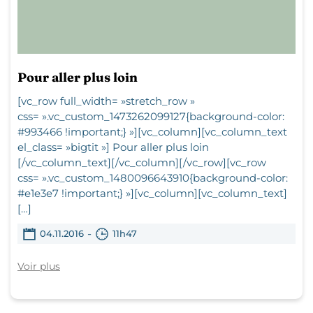
Pour aller plus loin
[vc_row full_width= »stretch_row »
css= ».vc_custom_1473262099127{background-color:
#993466 !important;} »][vc_column][vc_column_text
el_class= »bigtit »] Pour aller plus loin
[/vc_column_text][/vc_column][/vc_row][vc_row
css= ».vc_custom_1480096643910{background-color:
#e1e3e7 !important;} »][vc_column][vc_column_text]
[…]
-
04.11.2016
11h47
Voir plus