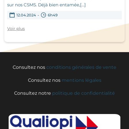
sur nos CSMS. Déjà bien entamée,[…]
-
12.04.2024
6h49
Voir plus
Consultez nos
conditions générales de vente
Consultez nos
mentions légales
Consultez notre
politique de confidentialité