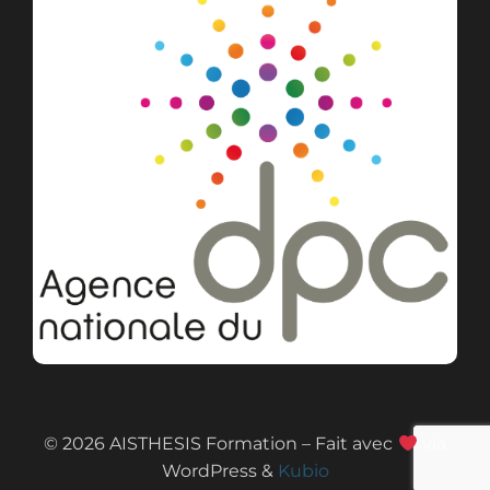
© 2026 AISTHESIS Formation – Fait avec
via
WordPress &
Kubio