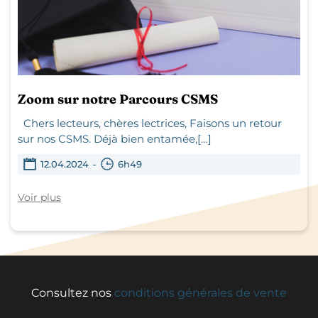
Zoom sur notre Parcours CSMS
Chers lecteurs, chères lectrices, Faisons un retour
sur nos CSMS. Déjà bien entamée,[…]
-
12.04.2024
6h49
Voir plus
Consultez nos
conditions générales de vente