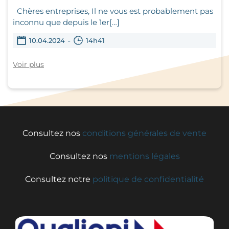
Chères entreprises, Il ne vous est probablement pas
inconnu que depuis le 1er[…]
-
10.04.2024
14h41
Voir plus
Consultez nos
conditions générales de vente
Consultez nos
mentions légales
Consultez notre
politique de confidentialité