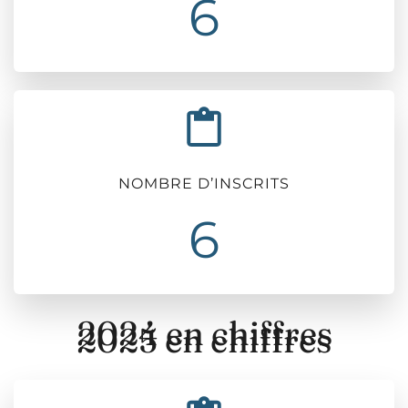
6
NOMBRE D’INSCRITS
6
2024 en chiffres
2025 en chiffres