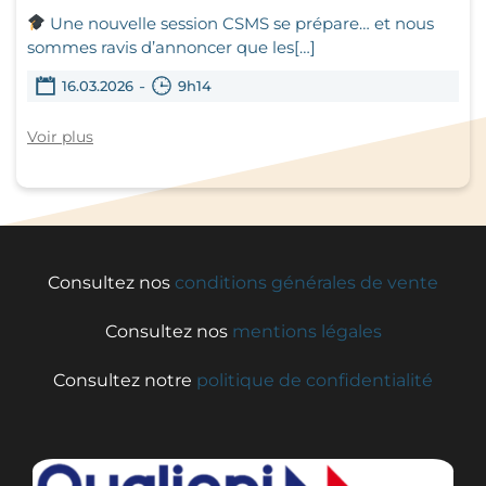
Une nouvelle session CSMS se prépare… et nous
sommes ravis d’annoncer que les[…]
-
16.03.2026
9h14
Voir plus
Consultez nos
conditions générales de vente
Consultez nos
mentions légales
Consultez notre
politique de confidentialité