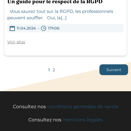
Un guide pour le respect de la RGPD
Vous saurez tout sur la RGPD, les professionnels
peuvent souffler. Oui, la[…]
-
11.04.2024
17h06
Voir plus
1
2
Suivant
Consultez nos
conditions générales de vente
Consultez nos
mentions légales