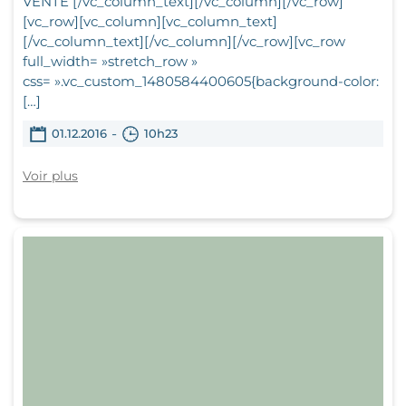
VENTE [/vc_column_text][/vc_column][/vc_row]
[vc_row][vc_column][vc_column_text]
[/vc_column_text][/vc_column][/vc_row][vc_row
full_width= »stretch_row »
css= ».vc_custom_1480584400605{background-color:
[…]
-
01.12.2016
10h23
Voir plus