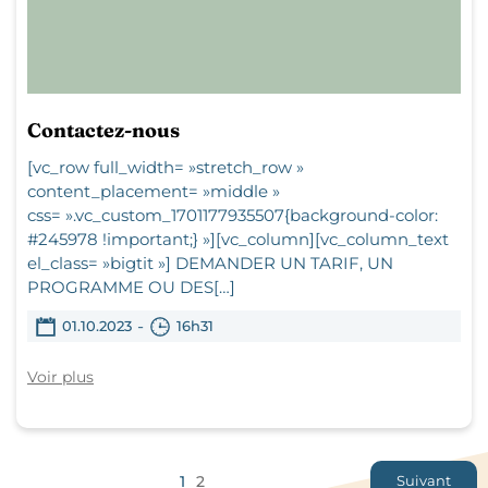
Contactez-nous
[vc_row full_width= »stretch_row »
content_placement= »middle »
css= ».vc_custom_1701177935507{background-color:
#245978 !important;} »][vc_column][vc_column_text
el_class= »bigtit »] DEMANDER UN TARIF, UN
PROGRAMME OU DES[…]
-
01.10.2023
16h31
Voir plus
1
2
Suivant