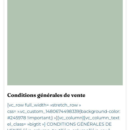
Conditions générales de vente
[vc_row full_width= »stretch_row »
css= ».vc_custom_1480674498339{background-color:
#245978 !important;} »][vc_column][vc_column_text
el_class= »bigtit »] CONDITIONS GÉNÉRALES DE