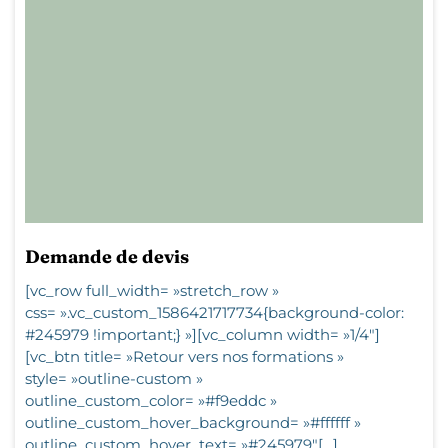
Demande de devis
[vc_row full_width= »stretch_row »
css= ».vc_custom_1586421717734{background-color:
#245979 !important;} »][vc_column width= »1/4″]
[vc_btn title= »Retour vers nos formations »
style= »outline-custom »
outline_custom_color= »#f9eddc »
outline_custom_hover_background= »#ffffff »
outline_custom_hover_text= »#245979″[…]