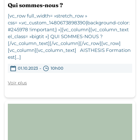
Qui sommes-nous ?
[vc_row full_width= »stretch_row »
css= ».vc_custom_1480673898390{background-color:
#245978 !important;} »][vc_column][vc_column_text
el_class= »bigtit »] QUI SOMMES-NOUS ?
[/vc_column_text][/vc_column][/vc_row][vc_row]
[vc_column][vc_column_text] AISTHESIS Formation
est[…]
-
01.10.2023
10h00
Voir plus