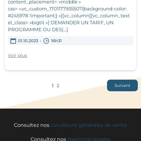
content_placement= »middle »
css= ».vc_custom_1701177935507{background-color:
#245978 !important;} »][vc_column][vc_column_text
el_class= »bigtit »] DEMANDER UN TARIF, UN
PROGRAMME OU DES[…]
-
01.10.2023
16h31
Voir plus
1
2
Suivant
Consultez nos
conditions générales de vente
Consultez nos
mentions légales