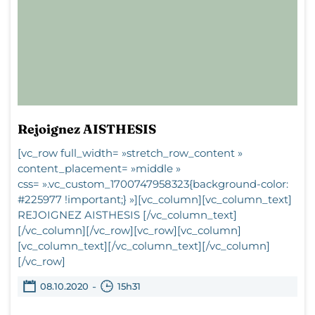
Rejoignez AISTHESIS
[vc_row full_width= »stretch_row_content »
content_placement= »middle »
css= ».vc_custom_1700747958323{background-color:
#225977 !important;} »][vc_column][vc_column_text]
REJOIGNEZ AISTHESIS [/vc_column_text]
[/vc_column][/vc_row][vc_row][vc_column]
[vc_column_text][/vc_column_text][/vc_column]
[/vc_row]
-
08.10.2020
15h31