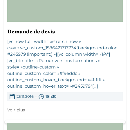
Demande de devis
[vc_row full_width= »stretch_row »
css= ».vc_custom_1586421717734{background-color:
#245979 !important;} »][vc_column width= »1/4″]
[vc_btn title= »Retour vers nos formations »
style= »outline-custom »
outline_custom_color= »#f9eddc »
outline_custom_hover_background= »#ffffff »
outline_custom_hover_text= »#245979″[…]
-
25.11.2016
18h30
Voir plus