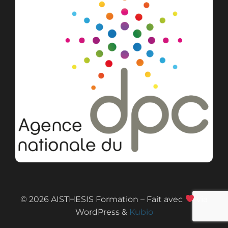
© 2026 AISTHESIS Formation – Fait avec
via
WordPress &
Kubio