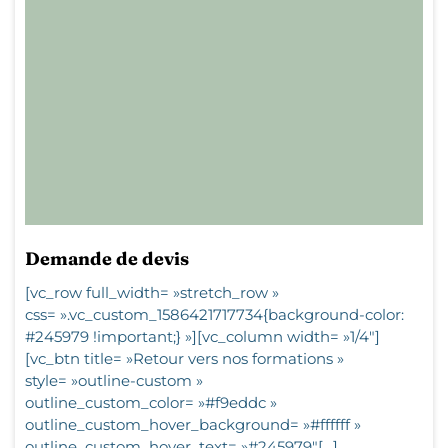
Demande de devis
[vc_row full_width= »stretch_row »
css= ».vc_custom_1586421717734{background-color:
#245979 !important;} »][vc_column width= »1/4″]
[vc_btn title= »Retour vers nos formations »
style= »outline-custom »
outline_custom_color= »#f9eddc »
outline_custom_hover_background= »#ffffff »
outline_custom_hover_text= »#245979″[…]