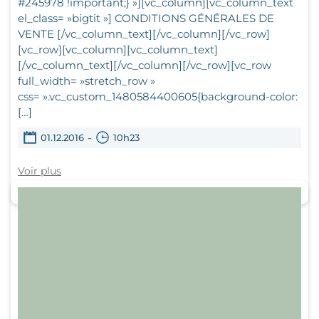
#245978 !important;} »][vc_column][vc_column_text
el_class= »bigtit »] CONDITIONS GÉNÉRALES DE
VENTE [/vc_column_text][/vc_column][/vc_row]
[vc_row][vc_column][vc_column_text]
[/vc_column_text][/vc_column][/vc_row][vc_row
full_width= »stretch_row »
css= ».vc_custom_1480584400605{background-color:
[…]
-
01.12.2016
10h23
Voir plus