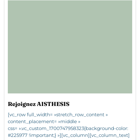
Rejoignez AISTHESIS
[vc_row full_width= »stretch_row_content »
content_placement= »middle »
css= ».vc_custom_1700747958323{background-color:
#225977 !important;} »][vc_column][vc_column_text]