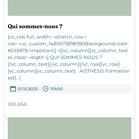
Qui sommes-nous ?
[vc_row full_width= »stretch_row »
css= ».vc_custom_1480673898390{background-color:
#245978 !important;} »][vc_column][vc_column_text
el_class= »bigtit »] QUI SOMMES-NOUS ?
[/vc_column_text][/vc_column][/vc_row][vc_row]
[vc_column][vc_column_text] AISTHESIS Formation
est[…]
-
01.10.2023
10h00
Voir plus