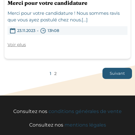
Merci pour votre candidature
Merci pour votre candidature ! Nous sommes ravis
que vous ayez postulé chez nous.[…]
-
23.11.2023
13h08
Voir plus
1
2
Suivant
Consultez nos
conditions générales de vente
Consultez nos
mentions légales