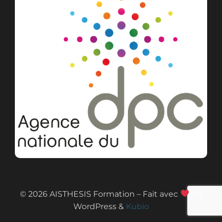
© 2026 AISTHESIS Formation – Fait avec
via
WordPress &
Kubio