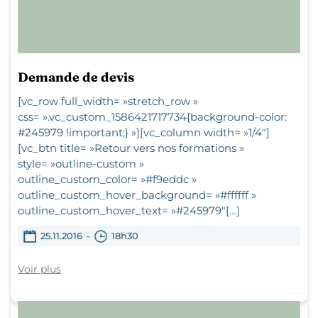
Demande de devis
[vc_row full_width= »stretch_row »
css= ».vc_custom_1586421717734{background-color:
#245979 !important;} »][vc_column width= »1/4″]
[vc_btn title= »Retour vers nos formations »
style= »outline-custom »
outline_custom_color= »#f9eddc »
outline_custom_hover_background= »#ffffff »
outline_custom_hover_text= »#245979″[…]
-
25.11.2016
18h30
Voir plus