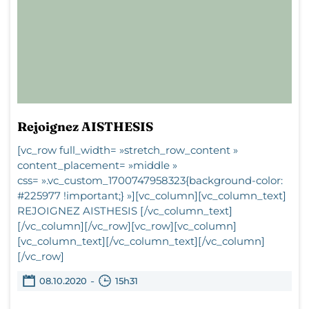
Rejoignez AISTHESIS
[vc_row full_width= »stretch_row_content »
content_placement= »middle »
css= ».vc_custom_1700747958323{background-color:
#225977 !important;} »][vc_column][vc_column_text]
REJOIGNEZ AISTHESIS [/vc_column_text]
[/vc_column][/vc_row][vc_row][vc_column]
[vc_column_text][/vc_column_text][/vc_column]
[/vc_row]
-
08.10.2020
15h31