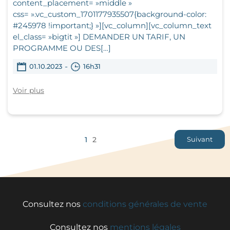
content_placement= »middle »
css= ».vc_custom_1701177935507{background-color:
#245978 !important;} »][vc_column][vc_column_text
el_class= »bigtit »] DEMANDER UN TARIF, UN
PROGRAMME OU DES[…]
-
01.10.2023
16h31
Voir plus
1
2
Suivant
Consultez nos
conditions générales de vente
Consultez nos
mentions légales