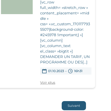
[vc_row
full_width= »stretch_row »
content_placement= »mid
dle »
css= ».vc_custom_170117793
5507{background-color:
#245978 !important;} »]
[vc_column]
[vc_column_text
el_class= »bigtit »]
DEMANDER UN TARIF, UN
PROGRAMME OU DES[…]
-
01.10.2023
16h31
Voir plus
Suivant