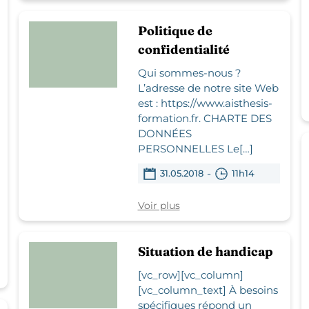
Politique de
confidentialité
Qui sommes-nous ?
L’adresse de notre site Web
est : https://www.aisthesis-
formation.fr. CHARTE DES
DONNÉES
PERSONNELLES Le[…]
-
31.05.2018
11h14
Voir plus
Situation de handicap
[vc_row][vc_column]
[vc_column_text] À besoins
spécifiques répond un