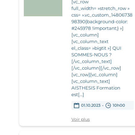
[vc_row
full_width= »stretch_row »
css= ».vc_custom_14806738
98390{background-color:
#245978 !important;} »]
[vc_column]
[vc_column_text
el_class= »bigtit »] QUI
SOMMES-NOUS ?
[/vc_column_text]
[/vc_column][/vc_row]
[vc_row][vc_column]
[vc_column_text]
AISTHESIS Formation
est[…]
-
01.10.2023
10h00
Voir plus