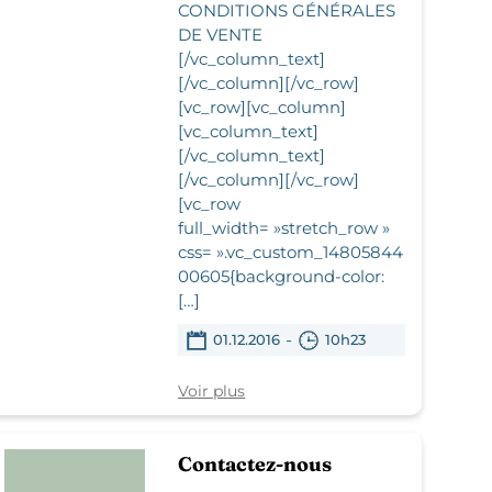
CONDITIONS GÉNÉRALES
DE VENTE
[/vc_column_text]
[/vc_column][/vc_row]
[vc_row][vc_column]
[vc_column_text]
[/vc_column_text]
[/vc_column][/vc_row]
[vc_row
full_width= »stretch_row »
css= ».vc_custom_14805844
00605{background-color:
[…]
-
01.12.2016
10h23
Voir plus
Contactez-nous