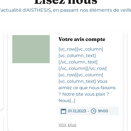
'actualité d'AISTHESIS,
en passant nos éléments de veille,
Votre avis compte
[vc_row][vc_column]
[vc_column_text]
[/vc_column_text]
[/vc_column][/vc_row]
[vc_row][vc_column]
[vc_column_text] Vous
aimez ce que nous faisons
? Notre site vous plait ?
Nous[…]
-
01.12.2023
9h00
Voir plus