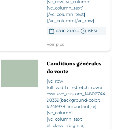
[vc_row][vc_column]
[vc_column_text]
[/vc_column_text]
[/vc_column][/vc_row]
-
08.10.2020
15h31
Voir plus
Conditions générales
de vente
[vc_row
full_width= »stretch_row »
css= ».vc_custom_14806744
98339{background-color:
#245978 !important;} »]
[vc_column]
[vc_column_text
el_class= »bigtit »]