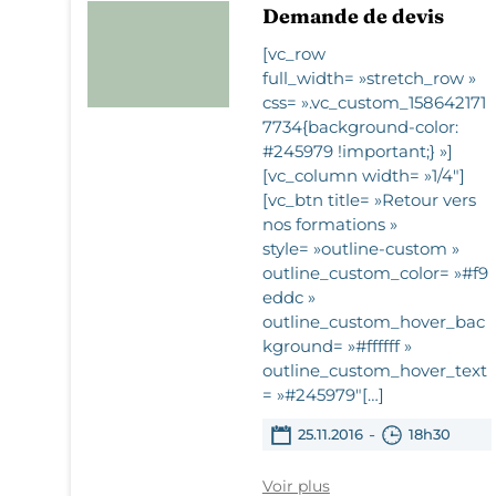
Demande de devis
[vc_row
full_width= »stretch_row »
css= ».vc_custom_158642171
7734{background-color:
#245979 !important;} »]
[vc_column width= »1/4″]
[vc_btn title= »Retour vers
nos formations »
style= »outline-custom »
outline_custom_color= »#f9
eddc »
outline_custom_hover_bac
kground= »#ffffff »
outline_custom_hover_text
= »#245979″[…]
-
25.11.2016
18h30
Voir plus