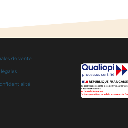
rales de vente
légales
onfidentialité