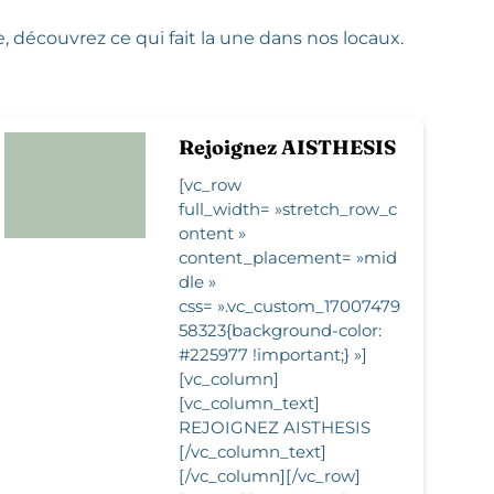
 découvrez ce qui fait la une dans nos locaux.
Rejoignez AISTHESIS
[vc_row
full_width= »stretch_row_c
ontent »
content_placement= »mid
dle »
css= ».vc_custom_17007479
58323{background-color:
#225977 !important;} »]
[vc_column]
[vc_column_text]
REJOIGNEZ AISTHESIS
[/vc_column_text]
[/vc_column][/vc_row]