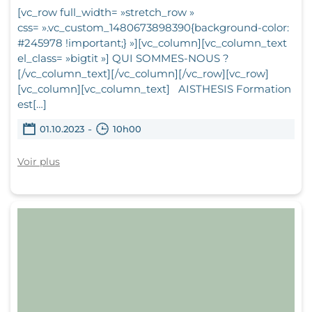
[vc_row full_width= »stretch_row »
css= ».vc_custom_1480673898390{background-color:
#245978 !important;} »][vc_column][vc_column_text
el_class= »bigtit »] QUI SOMMES-NOUS ?
[/vc_column_text][/vc_column][/vc_row][vc_row]
[vc_column][vc_column_text] AISTHESIS Formation
est[…]
-
01.10.2023
10h00
Voir plus